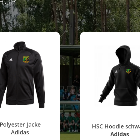
HOP
Polyester-Jacke
HSC Hoodie schw
Adidas
Adidas