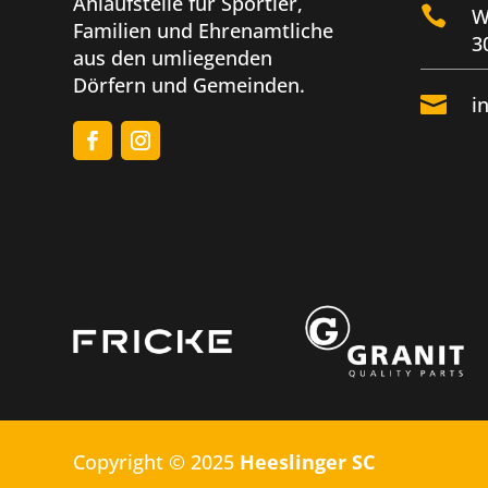
Anlaufstelle für Sportler,

W
Familien und Ehrenamtliche
3
aus den umliegenden
Dörfern und Gemeinden.

i
Copyright © 2025
Heeslinger SC