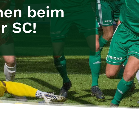
men beim
r SC!