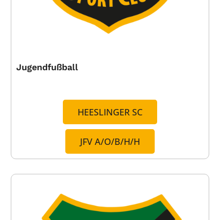
Jugendfußball
HEESLINGER SC
JFV A/O/B/H/H